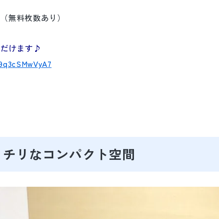
可（無料枚数あり）
ただけます♪
G9q3cSMwVyA7
！
ッチリなコンパクト空間