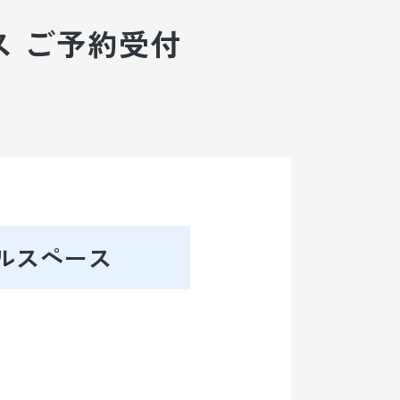
SOHOプラザ栄白川 2027 Coming Soon
 ご予約受付
会社概要
空きビルを
お持ちの方へ
よくあるご質問
プライバシー
ポリシー
ルスペース