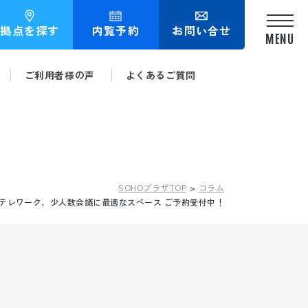
拠点を探す
内覧予約
お問い合せ
ご利用者様の声
よくあるご質問
内覧予約
お問い合せ
拠点紹介
SOHOプラザTOP
コラム
テレワーク、少人数会議に最適なスペース ご予約受付中！
SOHOプラザ久屋大通
SOHOプラザ名古屋
SOHOプラザ丸の内
SOHOプラザ今池千種
パインツリー丸の内