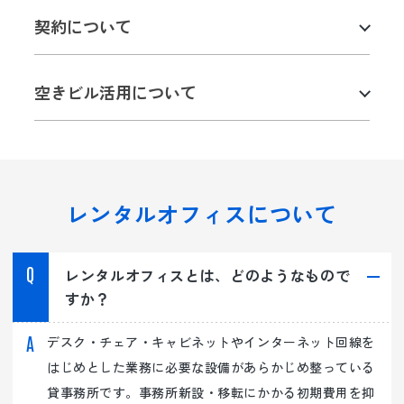
契約について
バーチャルオフィス
パインツリー丸の内
SOHOプラザ栄白川 2027
プラン紹介
Coming Soon
空きビル活用について
設備・サービス
会社概要
ご利用までの流れ
空きビルを
お持ちの方へ
ご利用者様の声
レンタルオフィスについて
よくあるご質問
コラム
プライバシー
レンタルオフィスとは、どのようなもので
ポリシー
すか？
デスク・チェア・キャビネットやインターネット回線を
貸会議室の予約
はじめとした業務に必要な設備があらかじめ整っている
貸事務所です。事務所新設・移転にかかる初期費用を抑