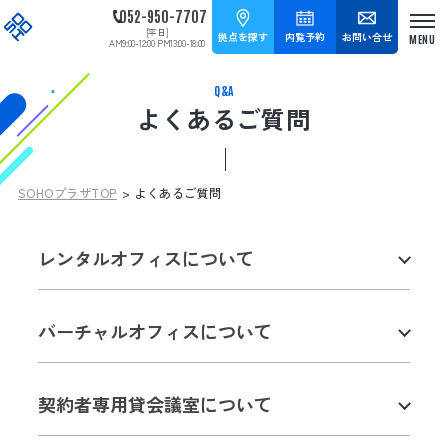
052-950-7707
[平日]
拠点を探す
内覧予約
お問い合せ
AM9:00-12:00 PM13:00-18:00
Q&A
よくあるご質問
拠点を探す
内覧予約
お問い合せ
052-950-7707
SOHOプラザTOP
よくあるご質問
[平日] AM9:00-12:00 PM13:00-18:00
タップして電話をかける
レンタルオフィスについて
HOME
拠点紹介
バーチャルオフィスについて
SOHOプラザ久屋大通
SOHOプラザに
SOHOプラザ名古屋
ついて
契約者専用貸会議室について
SOHOプラザ丸の内
レンタルオフィス
SOHOプラザ今池千種