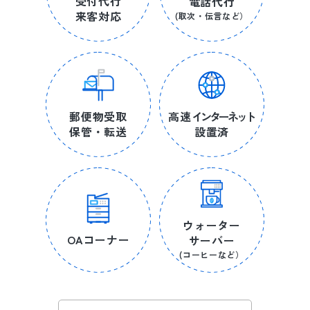
受付代行
電話代行
来客対応
(取次・伝言など）
郵便物受取
高速
インターネット
保管・転送
設置済
ウォーター
OAコーナー
サーバー
(コーヒーなど）