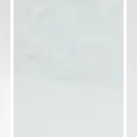
バーチャルオフィス
パインツリー丸の内
SOHOプラザ栄白川 2027
プラン紹介
Coming Soon
設備・サービス
会社概要
ご利用までの流れ
空きビルを
お持ちの方へ
ご利用者様の声
よくあるご質問
コラム
プライバシー
ポリシー
貸会議室の予約