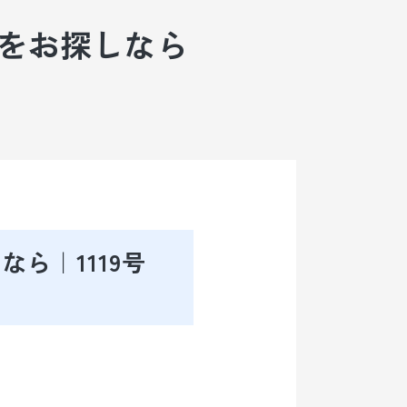
SOHOプラザ栄白川 2027 Coming Soon
スをお探しなら
会社概要
空きビルを
お持ちの方へ
よくあるご質問
プライバシー
ポリシー
ら｜1119号