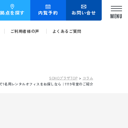
拠点を探す
内覧予約
お問い合せ
ご利用者様の声
よくあるご質問
内覧予約
お問い合せ
拠点紹介
SOHOプラザTOP
コラム
で1名用レンタルオフィスをお探しなら｜1119号室のご紹介
SOHOプラザ久屋大通
SOHOプラザ名古屋
SOHOプラザ丸の内
SOHOプラザ今池千種
パインツリー丸の内