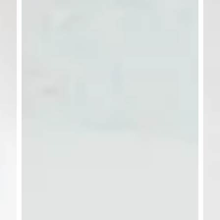
バーチャルオフィス
パインツリー丸の内
SOHOプラザ栄白川 2027
プラン紹介
Coming Soon
設備・サービス
会社概要
ご利用までの流れ
空きビルを
お持ちの方へ
ご利用者様の声
よくあるご質問
コラム
プライバシー
ポリシー
貸会議室の予約