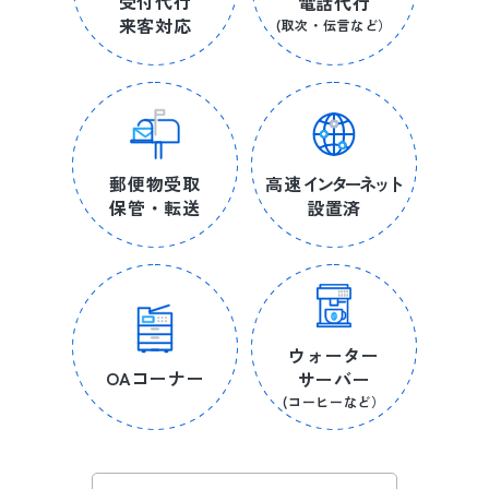
受付代行
電話代行
来客対応
(取次・伝言など）
郵便物受取
高速
インターネット
保管・転送
設置済
ウォーター
OAコーナー
サーバー
(コーヒーなど）